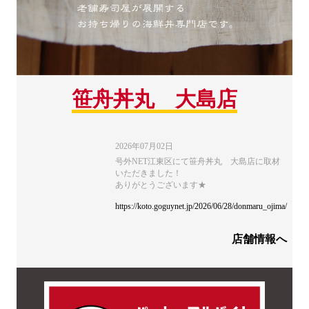
笹舟丼丸 大島店
2026年07月02日
号外NET江東区にて笹舟丼丸 大島店に取材
いただきました！
ありがとうございます★
https://koto.goguynet.jp/2026/06/28/donmaru_ojima/
店舗情報へ