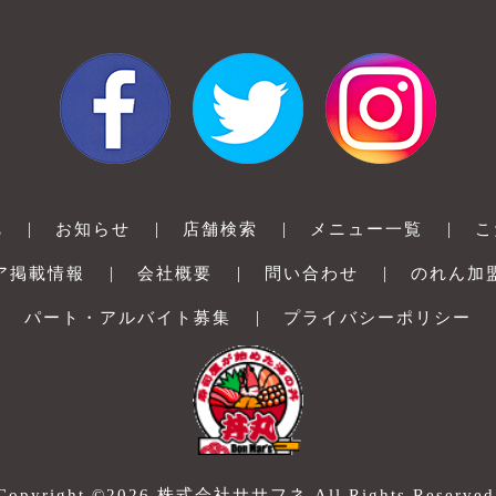
|
|
|
|
E
お知らせ
店舗検索
メニュー一覧
こ
|
|
|
ア掲載情報
会社概要
問い合わせ
のれん加
|
パート・アルバイト募集
プライバシーポリシー
Copyright ©2026 株式会社ササフネ All Rights Reserved