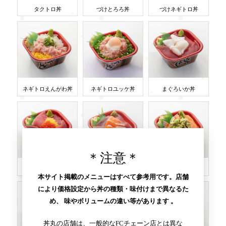
タクトロ丼
づけとろろ丼
づけネギトロ丼
ネギトロえんがわ丼
ネギトロユッケ丼
まぐろいか丼
＊注意＊
まぐろイクラ丼
まぐろサーモン
サーモンアボカド丼
本サイト掲載のメニューはすべて参考用です。店舗
により価格設定から丼の種類・味付けまで異なるた
め、 味やボリュームの違い等があります 。
丼丸の店舗は、一般的なFCチェーン店とは異な