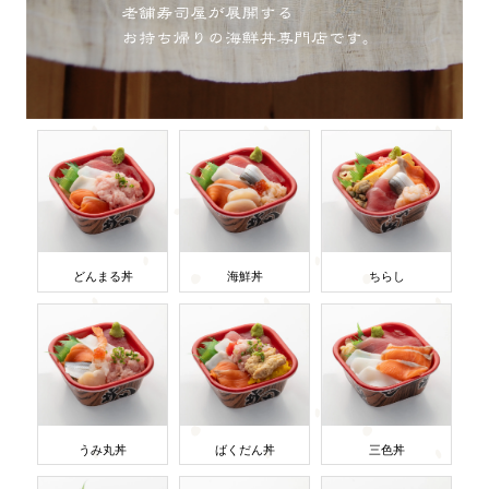
どんまる丼
海鮮丼
ちらし
うみ丸丼
ばくだん丼
三色丼