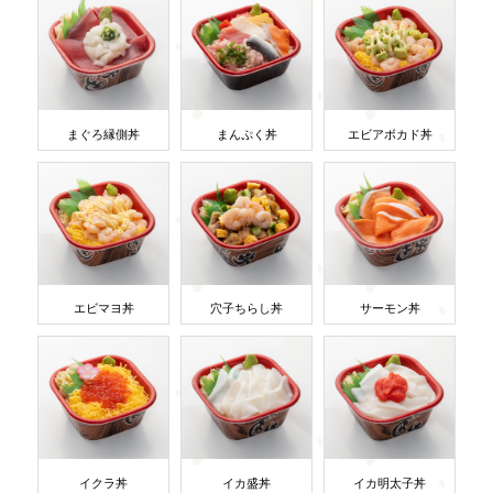
まぐろ縁側丼
エビアボカド丼
まんぷく丼
エビマヨ丼
穴子ちらし丼
サーモン丼
イクラ丼
イカ盛丼
イカ明太子丼