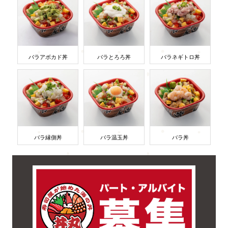
バラアボカド丼
バラとろろ丼
バラネギトロ丼
バラ縁側丼
バラ温玉丼
バラ丼