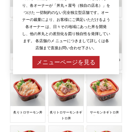
り、各オーナーが「丼丸＋屋号（独自の店名）」を
つけた 一切制約のない完全独立型店舗です。オー
サーモンイクラ丼
サーモンエンガワ丼
サーモンづくし丼
ナーの裁量により、お客様にご満足いただけるよう
各オーナー は、日々その地域にあった丼を開発
し、他の丼丸との差別化を図り独自性を発揮してい
ます。 各店舗のメ ニューにつきまして詳しくは各
店舗まで直接お問い合わせ下さい。
サーモンユッケ丼
トロサーモン丼
トロサーモンネギトロ
メニューページを見る
丼
炙りトロサーモン丼
炙りトロサーモンネギ
サーモンネギトロ丼
トロ丼