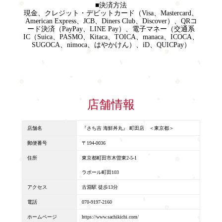
■決済方法
現金、クレジット・デビットカード（Visa、Mastercard、
American Express、JCB、Diners Club、Discover）、QRコ
ード決済（PayPay、LINE Pay）、電子マネー（交通系
IC（Suica、PASMO、Kitaca、TOICA、manaca、ICOCA、
SUGOCA、nimoca、はやかけん）、iD、QUICPay）
店舗情報
店舗名
『さち吉 海鮮丼丸』 町田店 ＜東京都＞
郵便番号
〒194-0036
住所
東京都町田市木曽東2-5-1
ラポール町田103
アクセス
古淵駅 徒歩13分
電話
070-9197-2160
ホームページ
https://www.sachikichi.com/